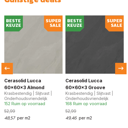
BESTE
SUPER
BESTE
SUPER
KEUZE
SALE
KEUZE
SALE
4
Cerasolid Lucca
Cerasolid Lucca
60x60x3 Almond
60x60x3 Groove
Krasbestendig | Slijtvast |
Krasbestendig | Slijtvast |
Onderhoudsvriendelijk
Onderhoudsvriendelijk
152 Ruim op voorraad
168 Ruim op voorraad
52,99
52,99
48,57
49,46
per m2
per m2