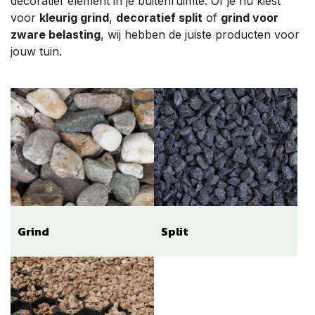
decoratief element in je buitenruimte. Of je nu kiest
voor
kleurig grind
,
decoratief split
of
grind voor
zware belasting
, wij hebben de juiste producten voor
jouw tuin.
Grind
Split