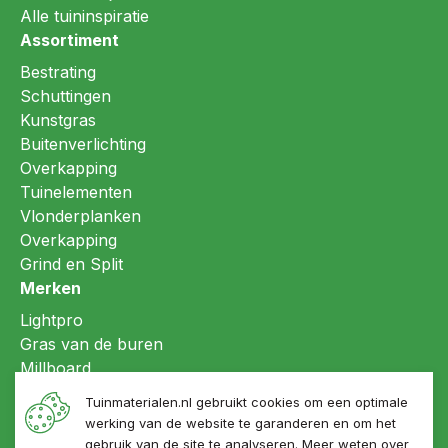
Alle tuininspiratie
Assortiment
Bestrating
Schuttingen
Kunstgras
Buitenverlichting
Overkapping
Tuinelementen
Vlonderplanken
Overkapping
Grind en Split
Merken
Lightpro
Gras van de buren
Millboard
Refin ceramiche
Tuinmaterialen.nl gebruikt cookies om een optimale
LujoGardens®
werking van de website te garanderen en om het
gebruik van de site te analyseren. Meer weten over