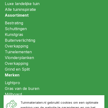
Luxe landelijke tuin
Alle tuininspiratie
Assortiment
Bestrating
Schuttingen
Kunstgras
Buitenverlichting
Overkapping
Tuinelementen
Vlonderplanken
Overkapping
Grind en Split
Merken
Lightpro
Gras van de buren
Millboard
Refin ceramiche
Tuinmaterialen.nl gebruikt cookies om een optimale
LujoGardens®
werking van de website te garanderen en om het