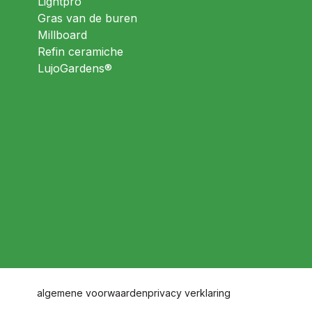
Lightpro
Gras van de buren
Millboard
Refin ceramiche
LujoGardens®
algemene voorwaarden
privacy verklaring