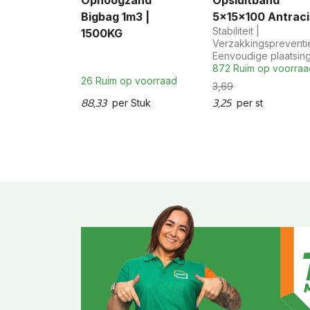
Ophoogzand
Opsluitband
Bigbag 1m3 |
5x15x100 Antraci
Stabiliteit |
1500KG
Verzakkingspreventie
Eenvoudige plaatsin
872 Ruim op voorraa
26 Ruim op voorraad
3,69
88,33
3,25
per Stuk
per st