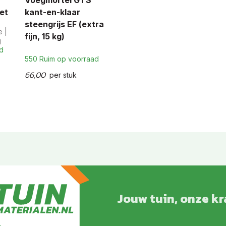
Voegmortel GTS
et
kant-en-klaar
steengrijs EF (extra
 |
fijn, 15 kg)
g
d
550 Ruim op voorraad
66,00
per stuk
Jouw tuin, onze k