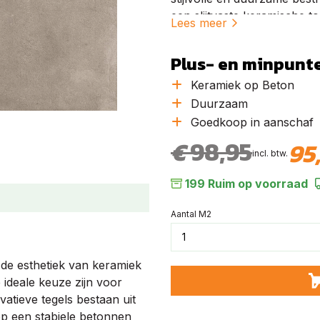
een slijtvaste keramische t
Lees meer
drager. Dit zorgt voor een 
weersbestendig product met 
Plus- en minpunt
hoogwaardige keramische a
krasbestendig, vlekbestendi
Keramiek op Beton
geïntegreerde drainage zorg
Duurzaam
betonnen onderlaag zorgt v
Goedkoop in aanschaf
complexe fundering. Hierdoo
€
98,95
95
terrassen en opritten gesch
incl. btw.
een combinatie van stijl, fu
199 Ruim op voorraad
verkrijgbaar in diverse kleu
buitenruimte.
Aantal M2
e esthetiek van keramiek
 ideale keuze zijn voor
vatieve tegels bestaan uit
 op een stabiele betonnen