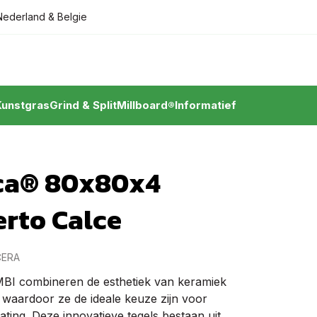
Nederland & Belgie
Kunstgras
Grind & Split
Millboard®
Informatief
ca® 80x80x4
erto Calce
CERA
BI combineren de esthetiek van keramiek
n, waardoor ze de ideale keuze zijn voor
ating. Deze innovatieve tegels bestaan uit