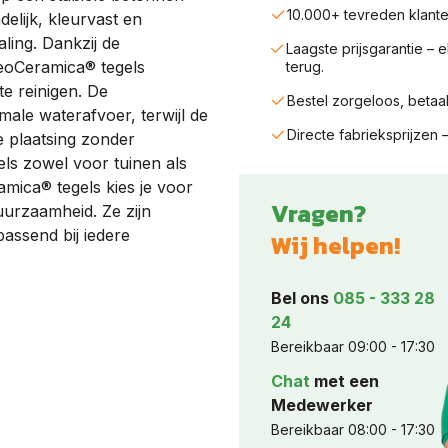
10.000+ tevreden kla
elijk, kleurvast en
ling. Dankzij de
Laagste prijsgarantie – 
eoCeramica® tegels
terug.
te reinigen. De
Bestel zorgeloos, betaa
male waterafvoer, terwijl de
Directe fabrieksprijzen
e plaatsing zonder
els zowel voor tuinen als
amica® tegels kies je voor
Vragen?
duurzaamheid. Ze zijn
passend bij iedere
Wij helpen!
Bel ons
085 - 333 28
24
Bereikbaar 09:00 - 17:30
Chat
met een
Medewerker
Bereikbaar 08:00 - 17:30