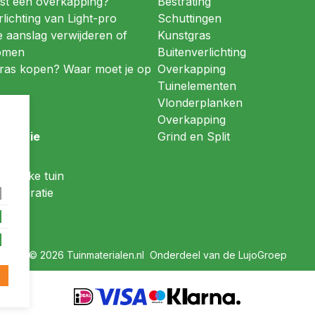
st een overkapping?
Bestrating
lichting van Light-pro
Schuttingen
 aanslag verwijderen of
Kunstgras
omen
Buitenverlichting
ras kopen? Waar moet je op
Overkapping
Tuinelementen
Vlonderplanken
Overkapping
spiratie
Grind en Split
uin
ndelijke tuin
ininspiratie
© 2026 Tuinmaterialen.nl Onderdeel van de LujoGroep