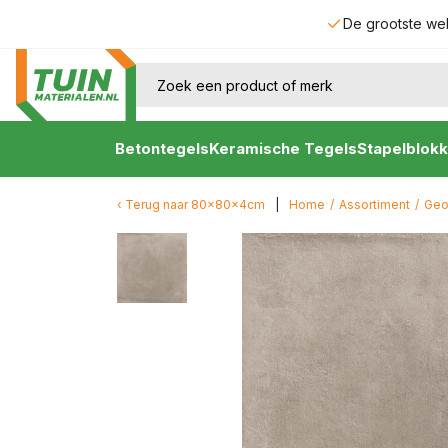
De grootste we
Betontegels
Keramische Tegels
Stapelblokk
Terug naar
80x80x4cm
Home
/
Assortiment
/
Geo