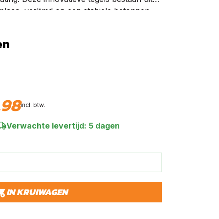
oplaag, verlijmd op een stabiele betonnen
onderhoudsvriendelijk, kleurvast en
een luxe uitstraling. Dankzij de
en
fwerking zijn GeoCeramica® tegels
g en eenvoudig te reinigen. De
t voor een optimale waterafvoer, terwijl de
oor een stabiele plaatsing zonder
r zijn deze tegels zowel voor tuinen als
,
98
ikt. Met GeoCeramica® tegels kies je voor
incl. btw.
nctionaliteit en duurzaamheid. Ze zijn
Verwachte levertijd: 5 dagen
ren en designs, passend bij iedere
IN KRUIWAGEN