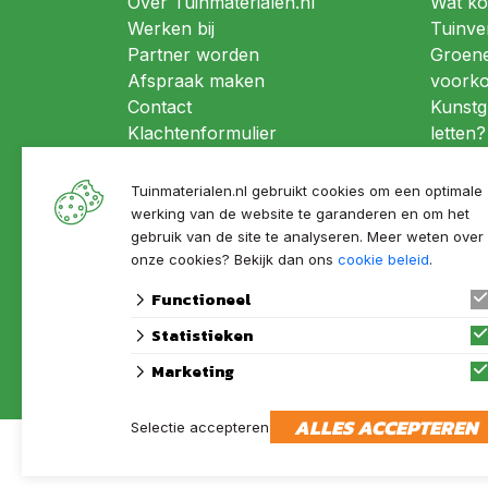
Over Tuinmaterialen.nl
Wat ko
Werken bij
Tuinver
Partner worden
Groene
Afspraak maken
voork
Contact
Kunstg
Klachtenformulier
letten?
Levering
Offerte aanvragen
Tuinmaterialen.nl gebruikt cookies om een optimale
Tuinin
werking van de website te garanderen en om het
gebruik van de site te analyseren. Meer weten over
Ibiza t
onze cookies? Bekijk dan ons
cookie beleid
.
Luxe la
Functioneel
Alle tu
Statistieken
Marketing
ALLES ACCEPTEREN
Selectie accepteren
© 2026 Tuinmaterialen.nl