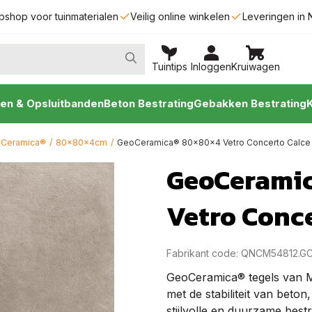
bshop voor tuinmaterialen
Veilig online winkelen
Leveringen in 
Tuintips
Inloggen
Kruiwagen
en & Opsluitbanden
Beton Bestrating
Gebakken Bestrating
Ceramica®
/
80x80x4cm
/
GeoCeramica® 80x80x4 Vetro Concerto Calce
GeoCerami
Vetro Conc
Fabrikant code: QNCM54812.G
GeoCeramica® tegels van M
met de stabiliteit van beto
stijlvolle en duurzame bestr