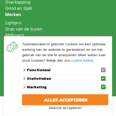
Overkapping
Grind en Split
Merken
Lightpro
Gras van de buren
Millboard
Refin ceramiche
Tuinmaterialen.nl gebruikt cookies om een optimale
LujoGardens®
werking van de website te garanderen en om het
gebruik van de site te analyseren. Meer weten over
onze cookies? Bekijk dan ons
cookie beleid
.
Functioneel
Statistieken
Marketing
© 2026 Tuinmaterialen.nl Onderdeel van de LujoGroep
ALLES ACCEPTEREN
algemene voorwaarden
privacy verklaring
Selectie accepteren
© 2026 Tuinmaterialen.nl