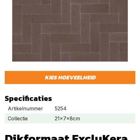
KIES HOEVEELHEID
Specificaties
Artikelnummer
5254
Collectie
21x7x8cm
Dikformaat ExcluKera