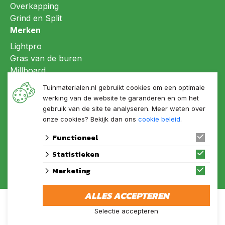
Overkapping
Grind en Split
Merken
Lightpro
Gras van de buren
Millboard
Refin ceramiche
Tuinmaterialen.nl gebruikt cookies om een optimale
LujoGardens®
werking van de website te garanderen en om het
gebruik van de site te analyseren. Meer weten over
onze cookies? Bekijk dan ons
cookie beleid
.
Functioneel
Statistieken
Marketing
© 2026 Tuinmaterialen.nl Onderdeel van de LujoGroep
ALLES ACCEPTEREN
algemene voorwaarden
privacy verklaring
Selectie accepteren
© 2026 Tuinmaterialen.nl